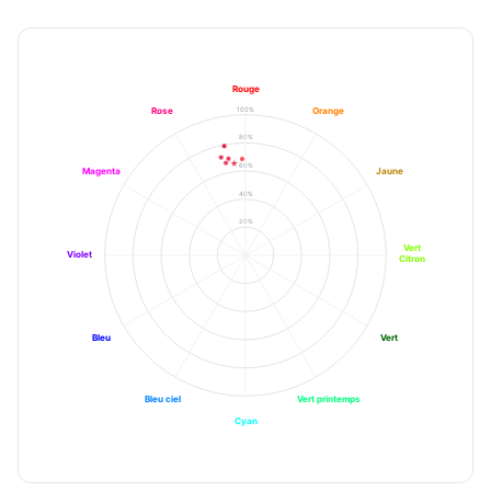
Rouge
100%
Rose
Orange
80%
60%
Magenta
Jaune
40%
20%
Vert
Violet
Citron
Bleu
Vert
Bleu ciel
Vert printemps
Cyan