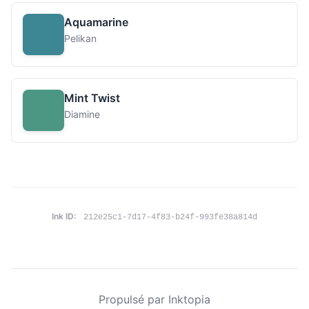
Aquamarine
Pelikan
Mint Twist
Diamine
Ink ID:
212e25c1-7d17-4f83-b24f-993fe38a814d
Propulsé par Inktopia