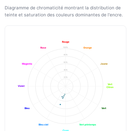
Diagramme de chromaticité montrant la distribution de
teinte et saturation des couleurs dominantes de l'encre.
Rouge
100%
Rose
Orange
80%
60%
Magenta
Jaune
40%
20%
Vert
Violet
Citron
Bleu
Vert
Bleu ciel
Vert printemps
Cyan