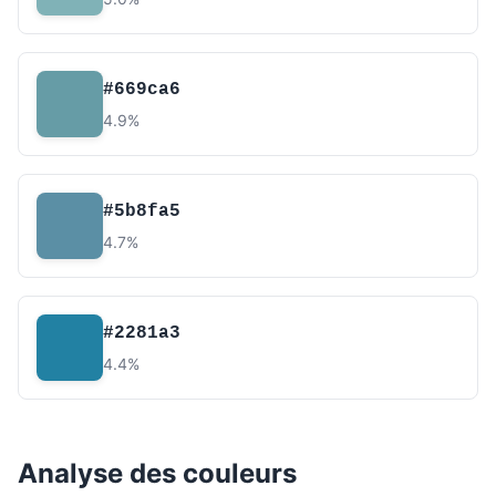
#669ca6
4.9%
#5b8fa5
4.7%
#2281a3
4.4%
Analyse des couleurs