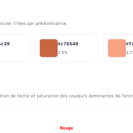
ancier, triées par prédominance.
6c39
#c76540
#f
3.9%
3.
ion de teinte et saturation des couleurs dominantes de l'encr
Rouge