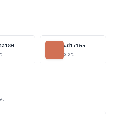
aa180
#d17155
7%
3.2%
e.