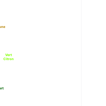
une
Vert
Citron
ert