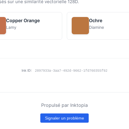
sés sur une similarité vectorielle 128D.
Copper Orange
Ochre
Lamy
Diamine
Ink ID:
2897933a-3aa7-492d-9662-1fd760355f92
Propulsé par Inktopia
Signaler un problème