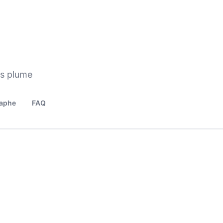
os plume
aphe
FAQ