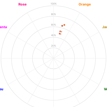
Rose
Orange
100%
80%
60%
enta
Ja
40%
20%
eu
V