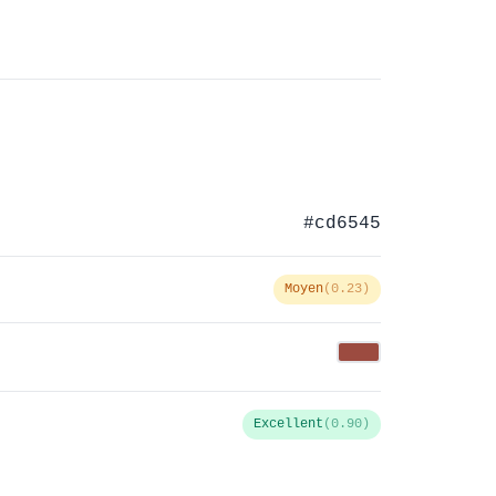
#cd6545
Moyen
(0.23)
Excellent
(0.90)