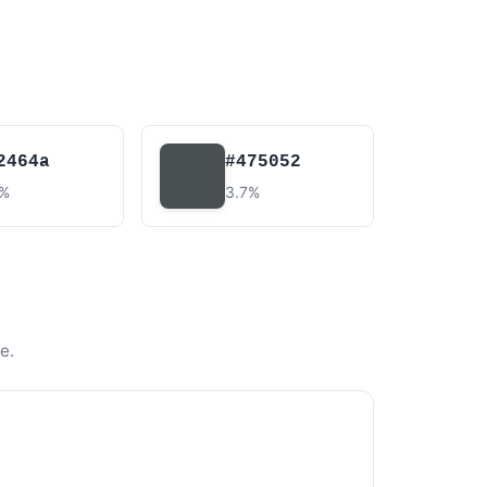
2464a
#475052
0%
3.7%
e.