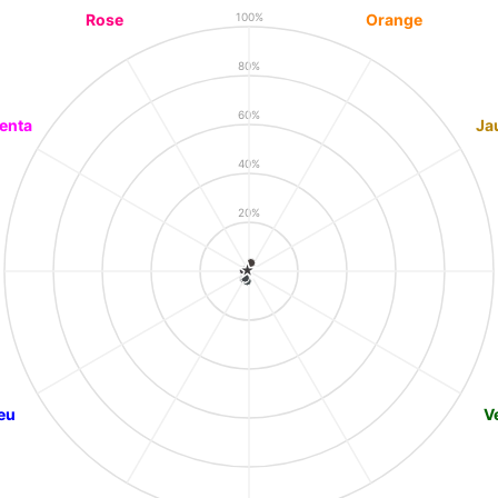
Rose
Orange
100%
80%
60%
enta
Ja
40%
20%
eu
V