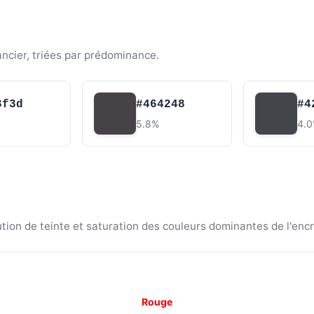
ancier, triées par prédominance.
3f3d
#464248
#4
5.8%
4.
ion de teinte et saturation des couleurs dominantes de l'encr
Rouge