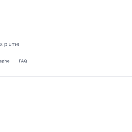
os plume
aphe
FAQ