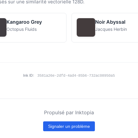
sés sur une similarité vectorielle 128D.
Kangaroo Grey
Noir Abyssal
Octopus Fluids
Jacques Herbin
Ink ID:
3581a26e-2dfd-4ad4-85b6-732ac08950a5
Propulsé par Inktopia
Signaler un problème