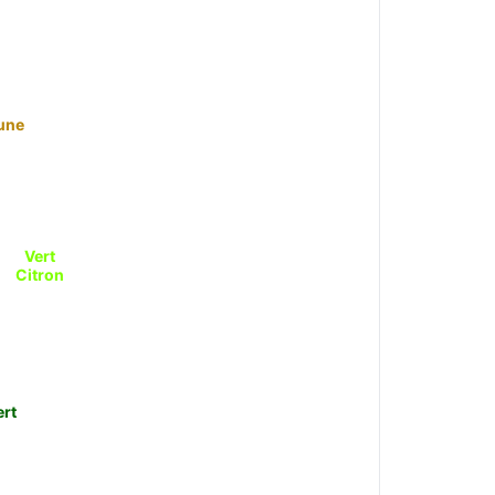
une
Vert
Citron
ert