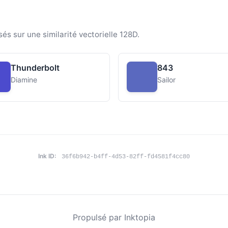
sés sur une similarité vectorielle 128D.
Thunderbolt
843
Diamine
Sailor
Ink ID:
36f6b942-b4ff-4d53-82ff-fd4581f4cc80
Propulsé par Inktopia