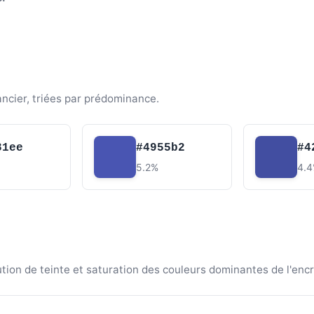
ancier, triées par prédominance.
81ee
#4955b2
#4
5.2%
4.
ion de teinte et saturation des couleurs dominantes de l'encr