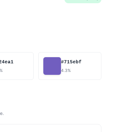
24ea1
#715ebf
4%
4.3%
e.