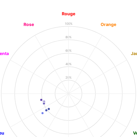
Rouge
Rose
Orange
100%
80%
60%
enta
Ja
40%
20%
eu
V