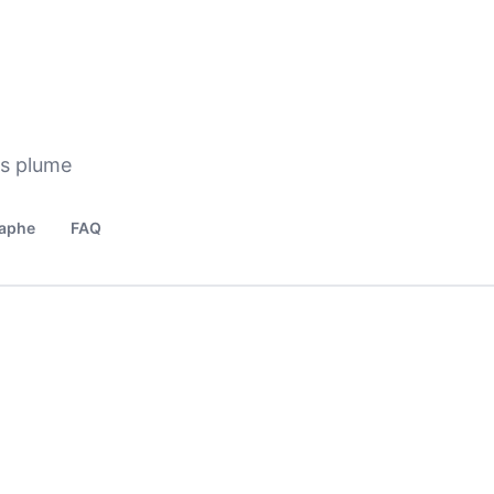
os plume
aphe
FAQ