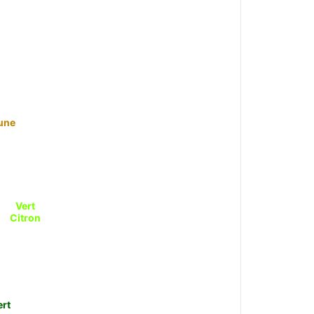
une
Vert
Citron
ert