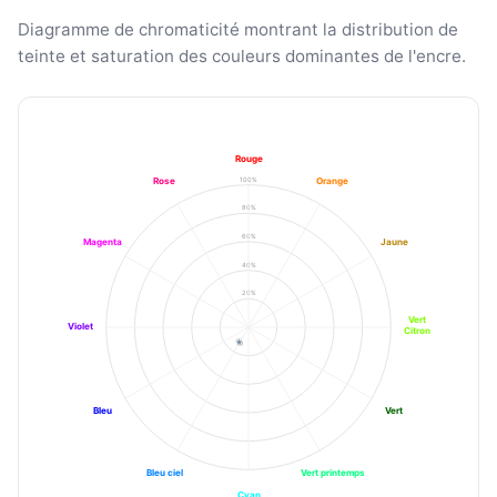
Diagramme de chromaticité montrant la distribution de
teinte et saturation des couleurs dominantes de l'encre.
Rouge
100%
Rose
Orange
80%
60%
Magenta
Jaune
40%
20%
Vert
Violet
Citron
Bleu
Vert
Bleu ciel
Vert printemps
Cyan