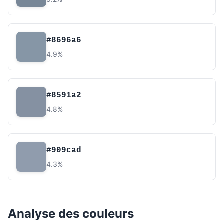
#8696a6
4.9%
#8591a2
4.8%
#909cad
4.3%
Analyse des couleurs