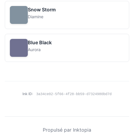
Snow Storm
Diamine
Blue Black
Aurora
Ink ID:
3a34ce02-5f66-4f28-bb59-d7324980bd7d
Propulsé par Inktopia