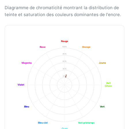
Diagramme de chromaticité montrant la distribution de
teinte et saturation des couleurs dominantes de l'encre.
Rouge
100%
Rose
Orange
80%
60%
Magenta
Jaune
40%
20%
Vert
Violet
Citron
Bleu
Vert
Bleu ciel
Vert printemps
Cyan