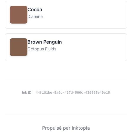
Cocoa
Diamine
Brown Penguin
Octopus Fluids
Ink ID:
44f101be-8a0c-437d-866c-436685e49e18
Propulsé par Inktopia