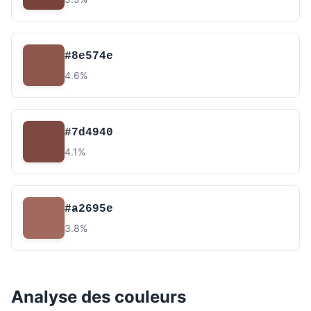
#8e574e
4.6%
#7d4940
4.1%
#a2695e
3.8%
Analyse des couleurs