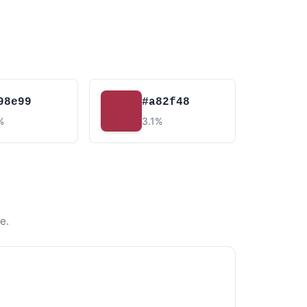
98e99
#a82f48
%
3.1%
e.