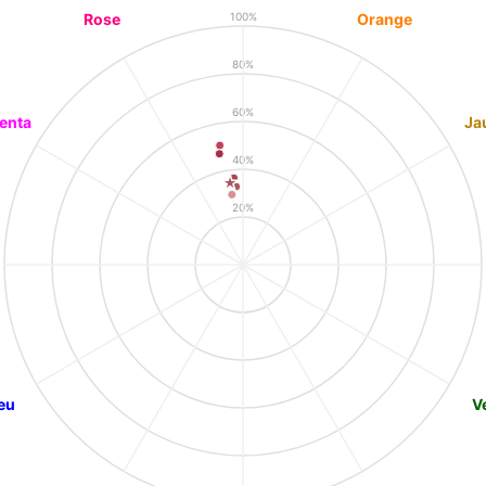
Rose
Orange
100%
80%
60%
enta
Ja
40%
20%
eu
V