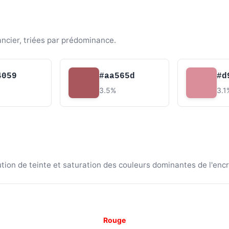
ancier, triées par prédominance.
4059
#aa565d
#d
3.5%
3.1
ion de teinte et saturation des couleurs dominantes de l'encr
Rouge