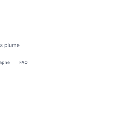
os plume
aphe
FAQ