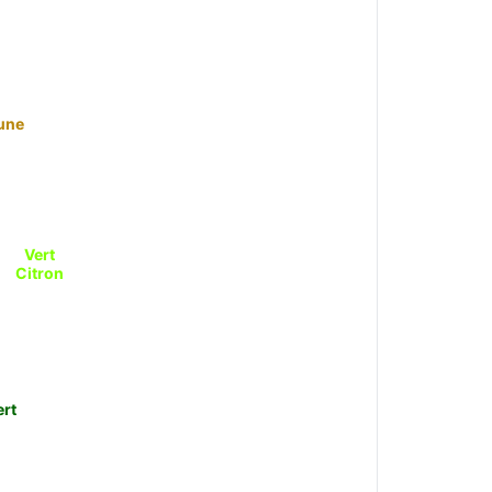
une
Vert
Citron
ert