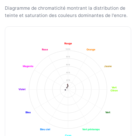
Diagramme de chromaticité montrant la distribution de
teinte et saturation des couleurs dominantes de l'encre.
Rouge
100%
Rose
Orange
80%
60%
Magenta
Jaune
40%
20%
Vert
Violet
Citron
Bleu
Vert
Bleu ciel
Vert printemps
Cyan