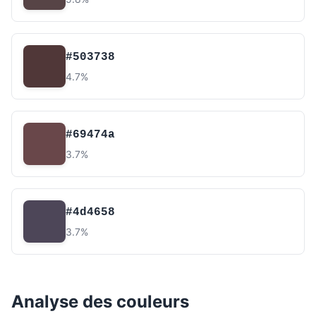
#503738
4.7%
#69474a
3.7%
#4d4658
3.7%
Analyse des couleurs