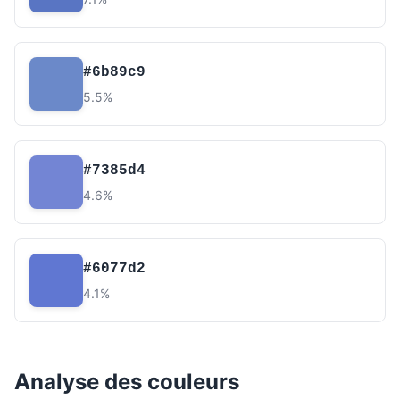
#6b89c9
5.5%
#7385d4
4.6%
#6077d2
4.1%
Analyse des couleurs