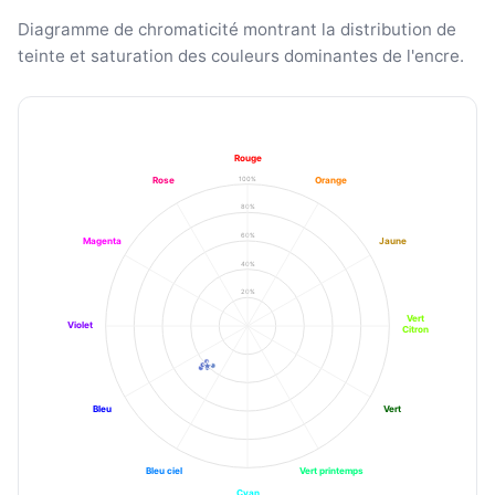
Diagramme de chromaticité montrant la distribution de
teinte et saturation des couleurs dominantes de l'encre.
Rouge
100%
Rose
Orange
80%
60%
Magenta
Jaune
40%
20%
Vert
Violet
Citron
Bleu
Vert
Bleu ciel
Vert printemps
Cyan