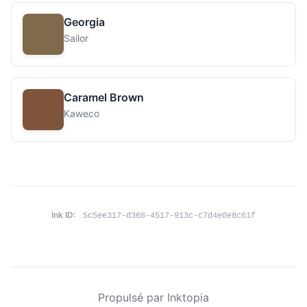
Georgia
Sailor
Caramel Brown
Kaweco
Ink ID:
5c5ee317-d368-4517-913c-c7d4e0e8c61f
Propulsé par Inktopia