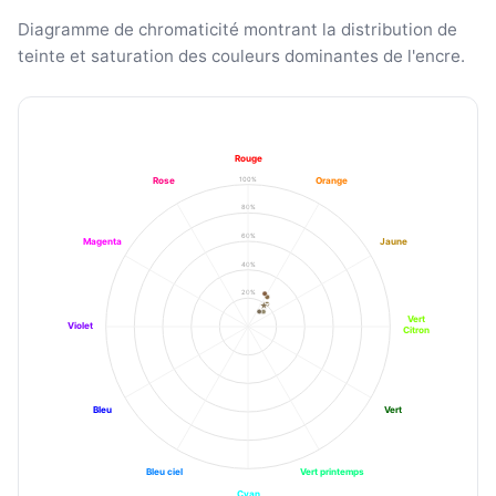
Diagramme de chromaticité montrant la distribution de
teinte et saturation des couleurs dominantes de l'encre.
Rouge
100%
Rose
Orange
80%
60%
Magenta
Jaune
40%
20%
Vert
Violet
Citron
Bleu
Vert
Bleu ciel
Vert printemps
Cyan