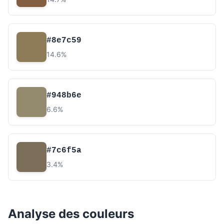
#8e7c59
14.6%
#948b6e
6.6%
#7c6f5a
3.4%
Analyse des couleurs