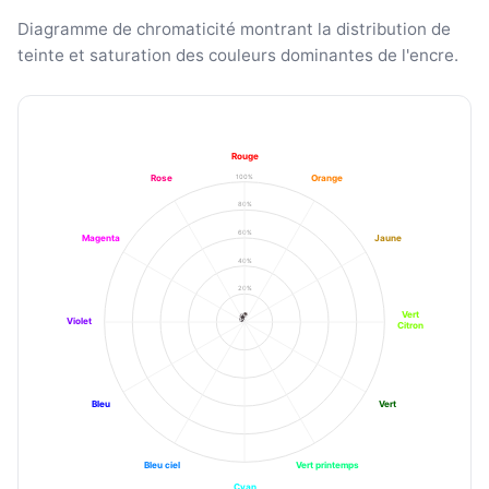
Diagramme de chromaticité montrant la distribution de
teinte et saturation des couleurs dominantes de l'encre.
Rouge
100%
Rose
Orange
80%
60%
Magenta
Jaune
40%
20%
Vert
Violet
Citron
Bleu
Vert
Bleu ciel
Vert printemps
Cyan