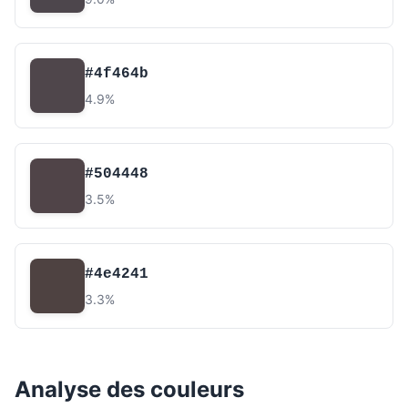
#4f464b
4.9%
#504448
3.5%
#4e4241
3.3%
Analyse des couleurs