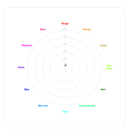
Rouge
100%
Rose
Orange
80%
60%
Magenta
Jaune
40%
20%
Vert
Violet
Citron
Bleu
Vert
Bleu ciel
Vert printemps
Cyan