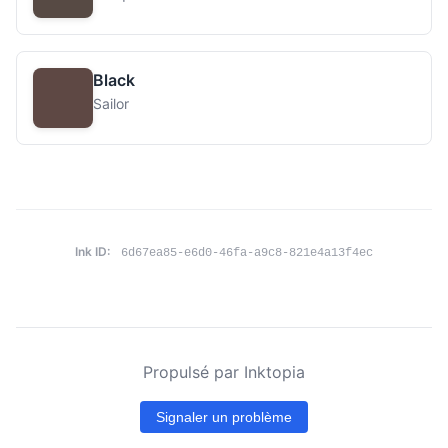
Black
Sailor
Ink ID:
6d67ea85-e6d0-46fa-a9c8-821e4a13f4ec
Propulsé par Inktopia
Signaler un problème