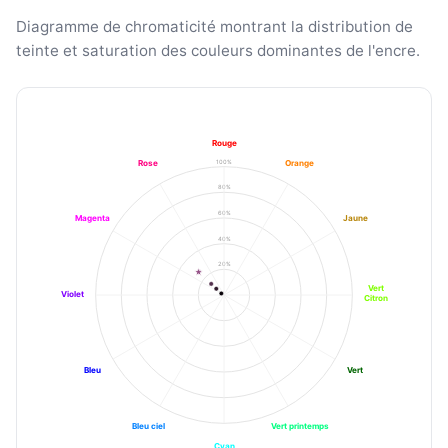
Diagramme de chromaticité montrant la distribution de
teinte et saturation des couleurs dominantes de l'encre.
Rouge
100%
Rose
Orange
80%
60%
Magenta
Jaune
40%
20%
Vert
Violet
Citron
Bleu
Vert
Bleu ciel
Vert printemps
Cyan