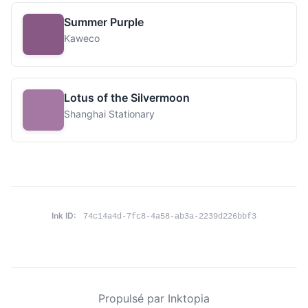
Summer Purple
Kaweco
Lotus of the Silvermoon
Shanghai Stationary
Ink ID:
74c14a4d-7fc8-4a58-ab3a-2239d226bbf3
Propulsé par Inktopia