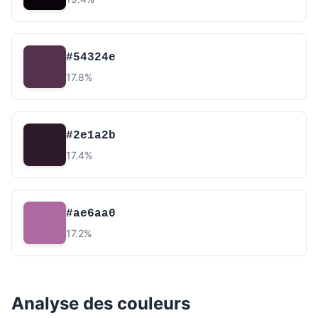
#54324e
17.8%
#2e1a2b
17.4%
#ae6aa0
17.2%
Analyse des couleurs