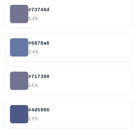
#73748d
5.2%
#6878a6
3.4%
#717390
2.5%
#4d5986
2.5%