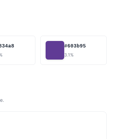
834a8
#603b95
2%
3.1%
e.