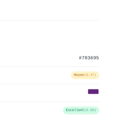
#703695
Moyen
(0.37)
Excellent
(0.90)