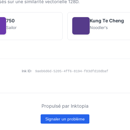
sés sur une similarité vectorielle 128D.
750
Kung Te Cheng
Sailor
Noodler's
Ink ID:
9aeb6d6d-5205-4ff6-8194-f83dfd10dbaf
Propulsé par Inktopia
Signaler un problème