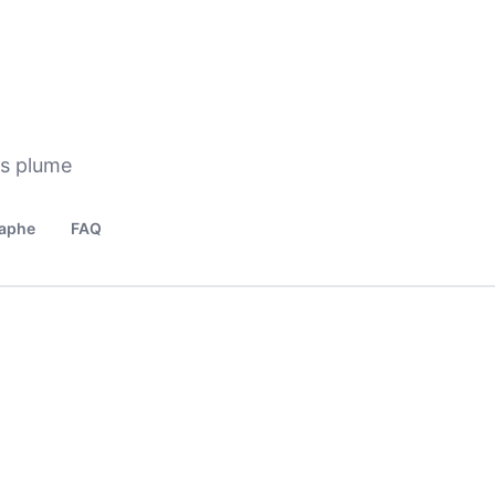
os plume
aphe
FAQ