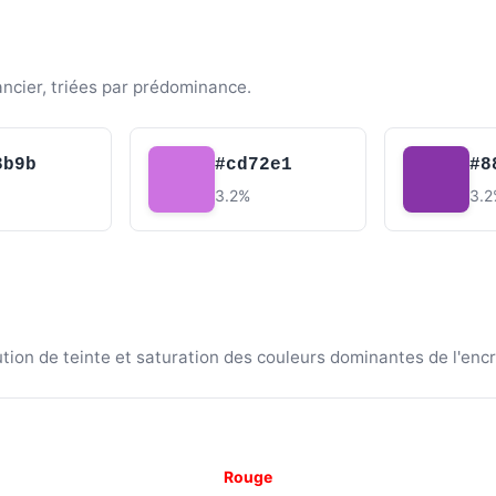
ancier, triées par prédominance.
3b9b
#cd72e1
#8
3.2%
3.
ion de teinte et saturation des couleurs dominantes de l'encr
Rouge