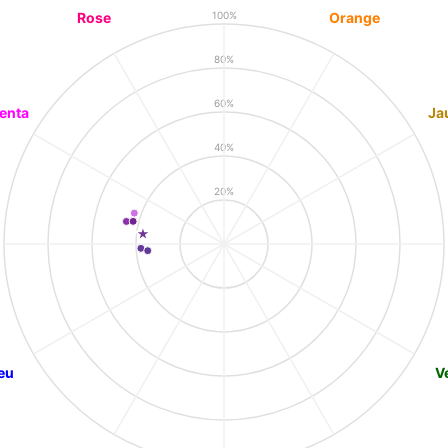
Rose
Orange
100%
80%
60%
enta
Ja
40%
20%
eu
V