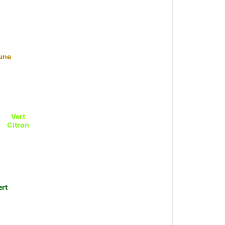
une
Vert
Citron
ert