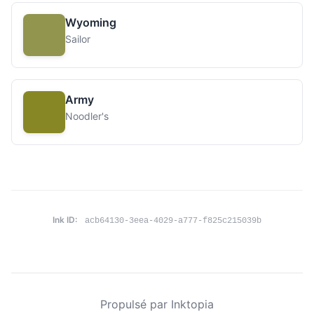
Wyoming
Sailor
Army
Noodler's
Ink ID:
acb64130-3eea-4029-a777-f825c215039b
Propulsé par Inktopia