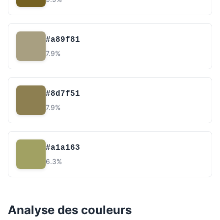
#a89f81
7.9%
#8d7f51
7.9%
#a1a163
6.3%
Analyse des couleurs