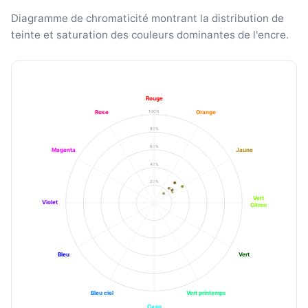
Diagramme de chromaticité montrant la distribution de
teinte et saturation des couleurs dominantes de l'encre.
Rouge
100%
Rose
Orange
80%
60%
Magenta
Jaune
40%
20%
Vert
Violet
Citron
Bleu
Vert
Bleu ciel
Vert printemps
Cyan