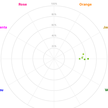
Rose
Orange
100%
80%
60%
enta
Ja
40%
20%
eu
V