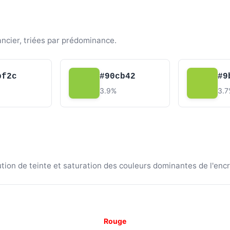
ancier, triées par prédominance.
bf2c
#90cb42
#9
3.9%
3.
ion de teinte et saturation des couleurs dominantes de l'encr
Rouge