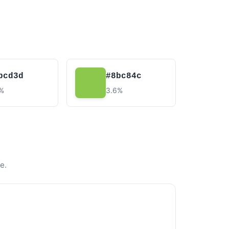
bcd3d
#8bc84c
7%
3.6%
e.