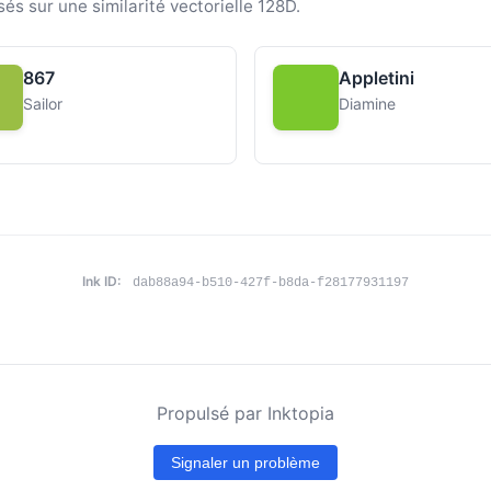
sés sur une similarité vectorielle 128D.
867
Appletini
Sailor
Diamine
Ink ID:
dab88a94-b510-427f-b8da-f28177931197
Propulsé par Inktopia
Signaler un problème