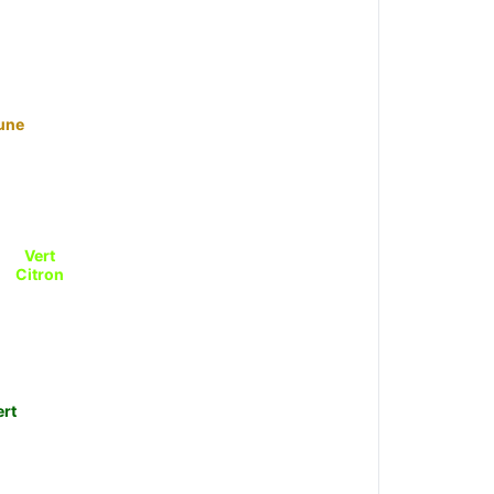
une
Vert
Citron
ert