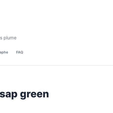
os plume
aphe
FAQ
 sap green