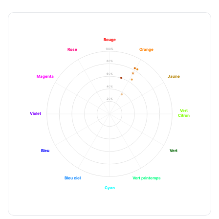
Rouge
100%
Rose
Orange
80%
60%
Magenta
Jaune
40%
20%
Vert
Violet
Citron
Bleu
Vert
Bleu ciel
Vert printemps
Cyan