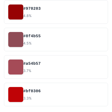
#970203
4.8%
#8f4b55
4.5%
#a54b57
3.7%
#bf0306
3.3%