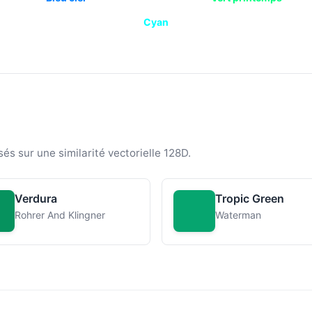
Cyan
sés sur une similarité vectorielle 128D.
Verdura
Tropic Green
Rohrer And Klingner
Waterman