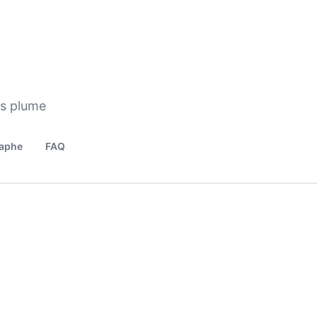
os plume
aphe
FAQ