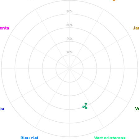
80%
60%
enta
Ja
40%
20%
eu
V
Bleu ciel
Vert printemps