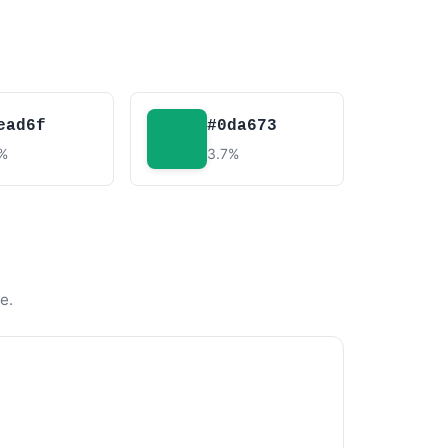
ead6f
#0da673
2%
3.7%
e.