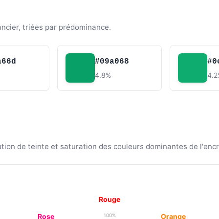
ancier, triées par prédominance.
a66d
#09a068
#0
4.8%
4.
ion de teinte et saturation des couleurs dominantes de l'encr
Rouge
Rose
Orange
100%