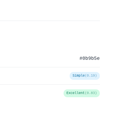
#0b9b5e
Simple
(0.19)
Excellent
(0.83)