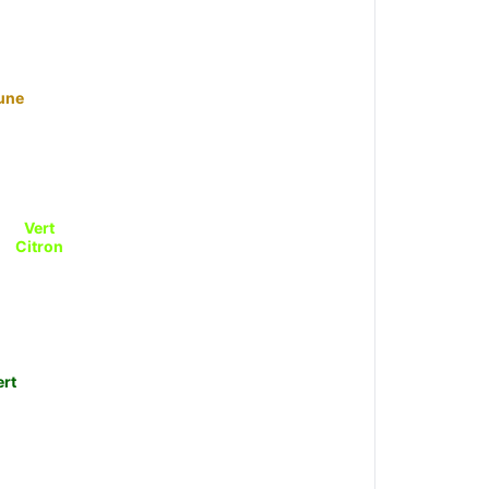
une
Vert
Citron
ert