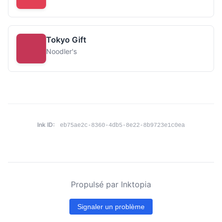
Tokyo Gift
Noodler's
Ink ID:
eb75ae2c-8360-4db5-8e22-8b9723e1c0ea
Propulsé par Inktopia
Signaler un problème