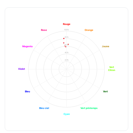
Rouge
100%
Rose
Orange
80%
60%
Magenta
Jaune
40%
20%
Vert
Violet
Citron
Bleu
Vert
Bleu ciel
Vert printemps
Cyan