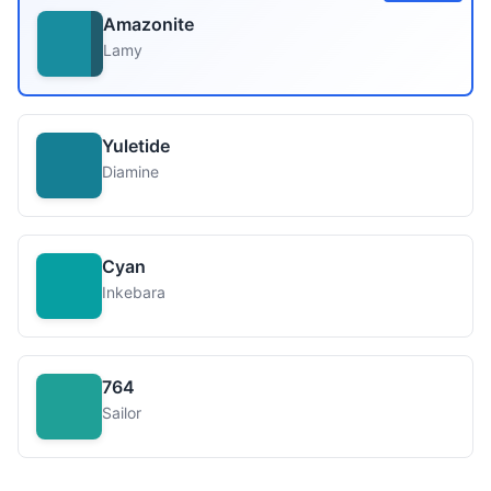
Amazonite
Lamy
Yuletide
Diamine
Cyan
Inkebara
764
Sailor