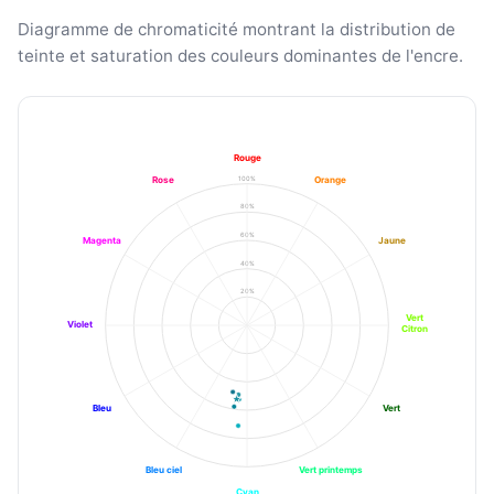
Diagramme de chromaticité montrant la distribution de
teinte et saturation des couleurs dominantes de l'encre.
Rouge
100%
Rose
Orange
80%
60%
Magenta
Jaune
40%
20%
Vert
Violet
Citron
Bleu
Vert
Bleu ciel
Vert printemps
Cyan