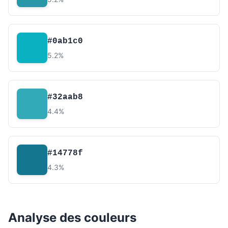
#0ab1c0
5.2%
#32aab8
4.4%
#14778f
4.3%
Analyse des couleurs