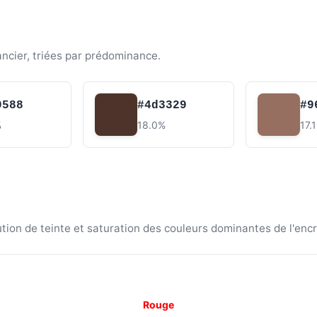
ancier, triées par prédominance.
9588
#4d3329
#9
%
18.0%
17.
ion de teinte et saturation des couleurs dominantes de l'encr
Rouge