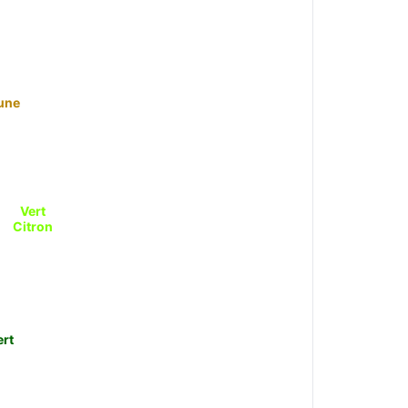
une
Vert
Citron
ert