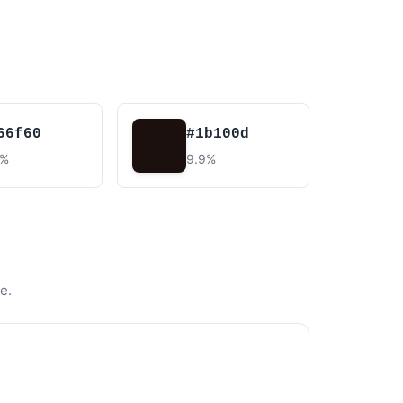
66f60
#1b100d
1%
9.9%
e.