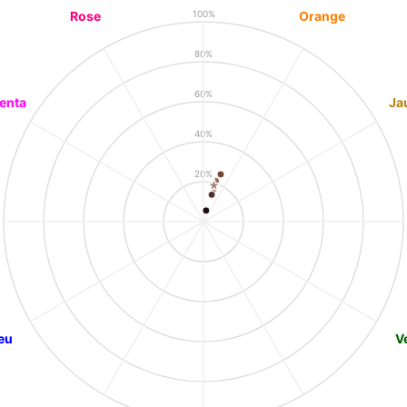
Rose
Orange
100%
80%
60%
enta
Ja
40%
20%
eu
V