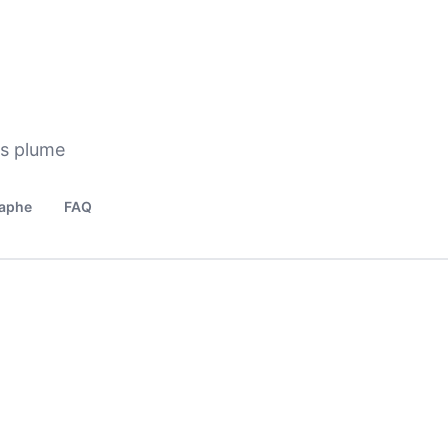
os plume
aphe
FAQ