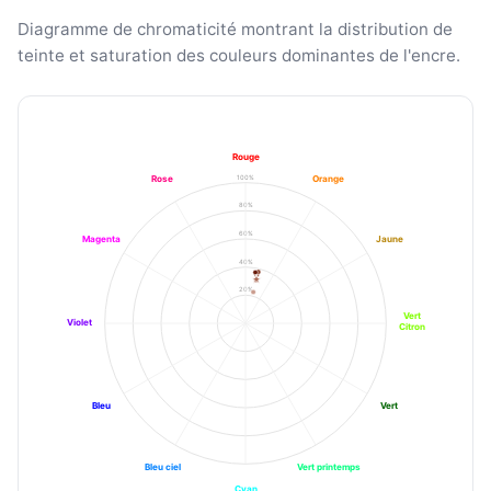
Diagramme de chromaticité montrant la distribution de
teinte et saturation des couleurs dominantes de l'encre.
Rouge
100%
Rose
Orange
80%
60%
Magenta
Jaune
40%
20%
Vert
Violet
Citron
Bleu
Vert
Bleu ciel
Vert printemps
Cyan