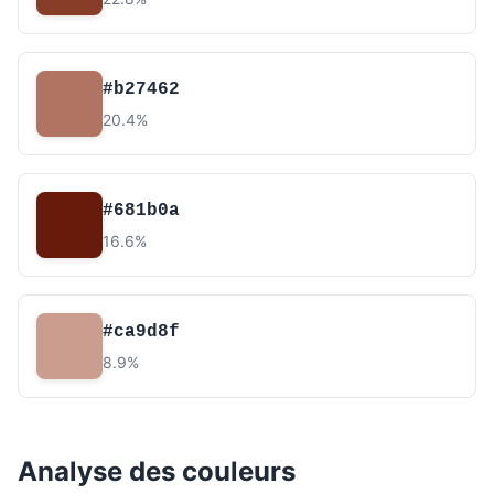
#b27462
20.4%
#681b0a
16.6%
#ca9d8f
8.9%
Analyse des couleurs