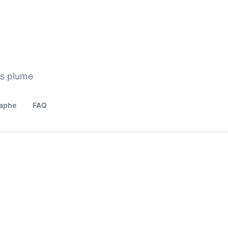
os plume
aphe
FAQ