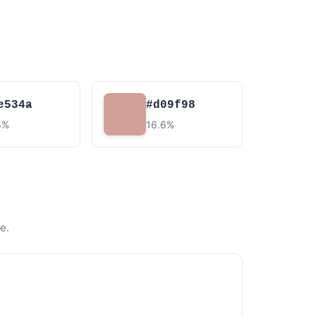
e534a
#d09f98
8%
16.6%
e.