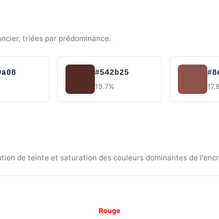
ancier, triées par prédominance.
0a08
#542b25
#8
19.7%
17.
ion de teinte et saturation des couleurs dominantes de l'encr
Rouge