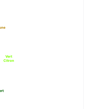
une
Vert
Citron
ert