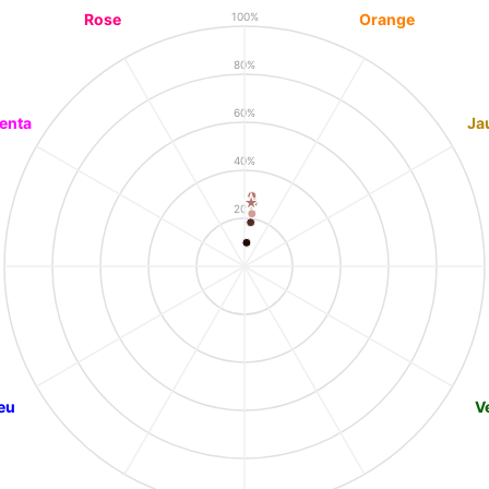
Rose
Orange
100%
80%
60%
enta
Ja
40%
20%
eu
V