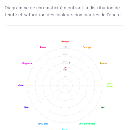
Diagramme de chromaticité montrant la distribution de
teinte et saturation des couleurs dominantes de l'encre.
Rouge
100%
Rose
Orange
80%
60%
Magenta
Jaune
40%
20%
Vert
Violet
Citron
Bleu
Vert
Bleu ciel
Vert printemps
Cyan