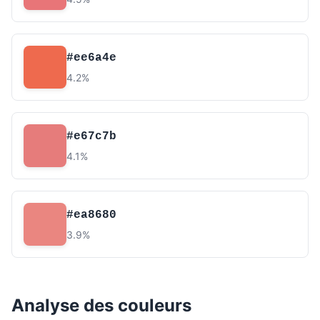
#ee6a4e
4.2%
#e67c7b
4.1%
#ea8680
3.9%
Analyse des couleurs